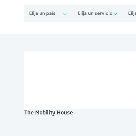
Elija un país
Elija un servicio
Eli
Visión general de todos los puntos de v
The Mobility House