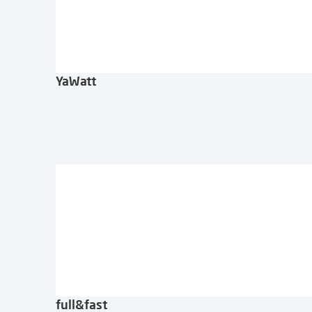
YaWatt
full&fast