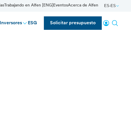
ias
Trabajando en Alfen [ENG]
Eventos
Acerca de Alfen
ES-ES
Inicio de se
Buscar
Inversores
ESG
Solicitar presupuesto