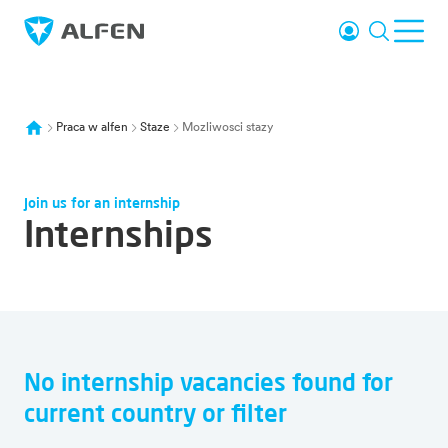
Przejdź do głównej treści
Logowanie
Wyszuki
Otw
Alfen
Praca w alfen
Staze
Mozliwosci stazy
Join us for an internship
Internships
No internship vacancies found for
Overview of all vacancies
current country or filter