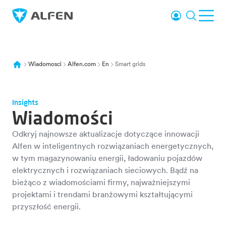
Przejdź do głównej treści
Logowanie
Wyszuki
Otw
Alfen
Wiadomosci
Alfen.com
En
Smart grids
Insights
Wiadomości
Odkryj najnowsze aktualizacje dotyczące innowacji
Alfen w inteligentnych rozwiązaniach energetycznych,
w tym magazynowaniu energii, ładowaniu pojazdów
elektrycznych i rozwiązaniach sieciowych. Bądź na
bieżąco z wiadomościami firmy, najważniejszymi
projektami i trendami branżowymi kształtującymi
przyszłość energii.