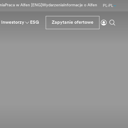
nia
Praca w Alfen [ENG]
Wydarzenia
Informacje o Alfen
PL-PL
Logowanie
Wyszu
Inwestorzy
ESG
Zapytanie ofertowe