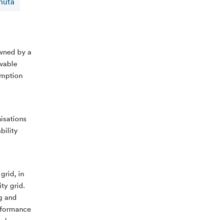
nuta
owned by a
ewable
umption
isations
bility
grid, in
ty grid.
ng and
rformance