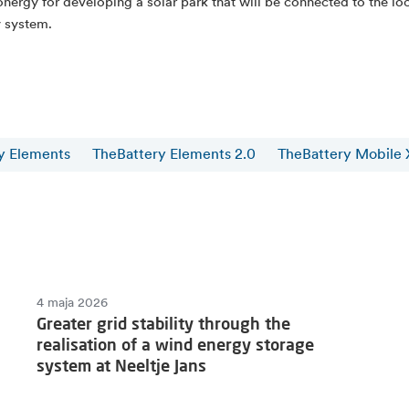
onergy for developing a solar park that will be connected to the lo
y system.
y Elements
TheBattery Elements 2.0
TheBattery Mobile 
4 maja 2026
Greater grid stability through the
realisation of a wind energy storage
system at Neeltje Jans