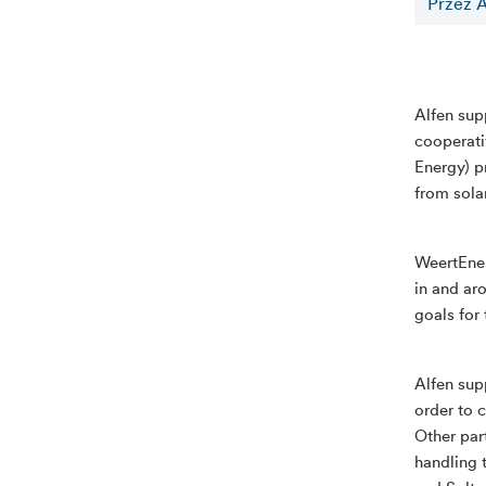
Przez A
Alfen sup
cooperati
Energy) p
from solar
WeertEner
in and aro
goals for 
Alfen sup
order to 
Other par
handling 