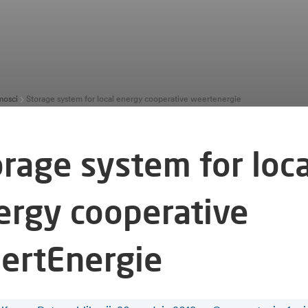
osci
Storage system for local energy cooperative weertenergie
orage system for loca
ergy cooperative
ertEnergie