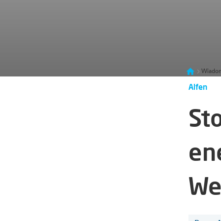
Wiadom
Alfen
St
en
We