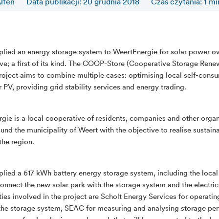
lfen
Data publikacji: 20 grudnia 2018
Czas czytania
:
1
mi
plied an energy storage system to WeertEnergie for solar power 
ve; a first of its kind. The COOP-Store (Cooperative Storage Ren
roject aims to combine multiple cases: optimising local self-cons
 PV, providing grid stability services and energy trading.
gie is a local cooperative of residents, companies and other organ
und the municipality of Weert with the objective to realise sustaina
the region.
plied a 617 kWh battery energy storage system, including the local 
connect the new solar park with the storage system and the electrici
ties involved in the project are Scholt Energy Services for operati
the storage system, SEAC for measuring and analysing storage pe