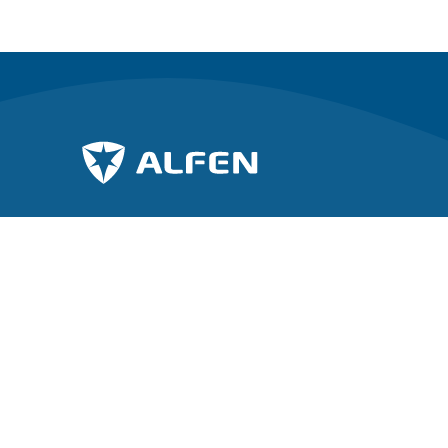
Dołącz do walki o zrównoważoną przyszłość.
Odkryj Alf
O Alfen
Zapisz się do naszego newslettera
Wiadomośc
Working at
Investor rel