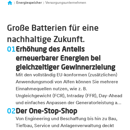
Energiespeicher
Versorgungsunternehmen
Große Batterien für eine
nachhaltige Zukunft.
01
Erhöhung des Anteils
erneuerbarer Energien bei
gleichzeitiger Gewinnerzielung
Mit den vollständig EU-konformen (zusätzlichen)
Anwendungsmodi von Alfen können Sie mehrere
Einnahmequellen nutzen, wie z. B.
Ungleichgewicht (FCR), Intraday (FFR), Day-Ahead
und einfaches Anpassen der Generatorleistung an
02
Der One-Stop-Shop
die Nachfrage.
Von Engineering und Beschaffung bis hin zu Bau,
Tiefbau, Service und Anlagenverwaltung deckt