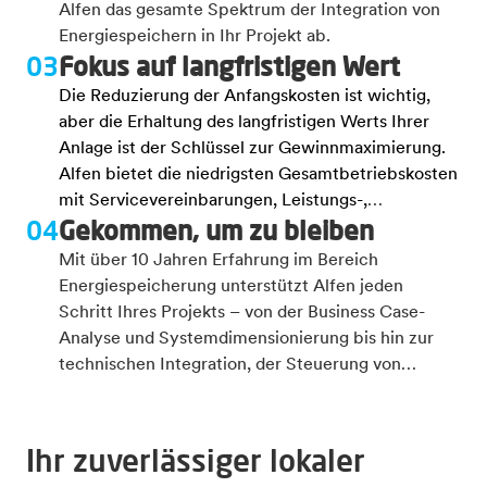
Alfen das gesamte Spektrum der Integration von
Energiespeichern in Ihr Projekt ab.
03
Fokus auf langfristigen Wert
Die Reduzierung der Anfangskosten ist wichtig,
aber die Erhaltung des langfristigen Werts Ihrer
Anlage ist der Schlüssel zur Gewinnmaximierung.
Alfen bietet die niedrigsten Gesamtbetriebskosten
mit Servicevereinbarungen, Leistungs-,
04
Gekommen, um zu bleiben
Gewährleistungs- und Verfügbarkeitsgarantien
während der gesamten Lebensdauer.
Mit über 10 Jahren Erfahrung im Bereich
Energiespeicherung unterstützt Alfen jeden
Schritt Ihres Projekts – von der Business Case-
Analyse und Systemdimensionierung bis hin zur
technischen Integration, der Steuerung von
Vorschriften und der Koordination von Lieferketten
sowie After-Sales.
Ihr zuverlässiger lokaler