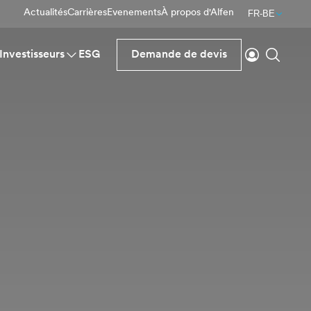
Actualités
Carrières
Evenements
À propos d'Alfen
FR-BE
Se connecte
Reche
Investisseurs
ESG
Demande de devis