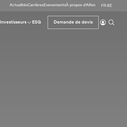
Actualités
Carrières
Evenements
À propos d'Alfen
FR-BE
Se connecte
Reche
Investisseurs
ESG
Demande de devis