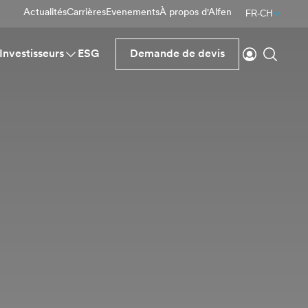
Actualités
Carrières
Evenements
À propos d'Alfen
FR-CH
Se connecte
Reche
Investisseurs
ESG
Demande de devis