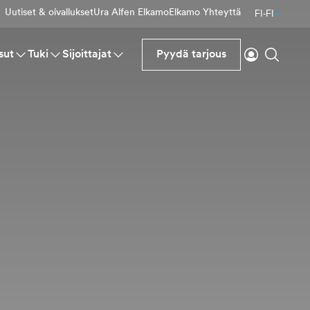
Uutiset & oivallukset
Ura Alfen Elkamo
Elkamo Yhteyttä
FI-FI
Kirjaudu si
Haku
sut
Tuki
Sijoittajat
Pyydä tarjous