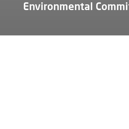
Environmental Comm
Esg
Environment
Environmental commitment
Envir
Alfen’s E
Alfen’s en
14001:201
Alfen’s Ch