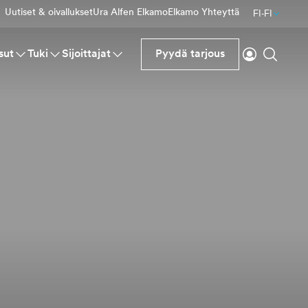
Uutiset & oivallukset
Ura Alfen Elkamo
Elkamo Yhteyttä
FI-FI
Kirjaudu si
Haku
sut
Tuki
Sijoittajat
Pyydä tarjous