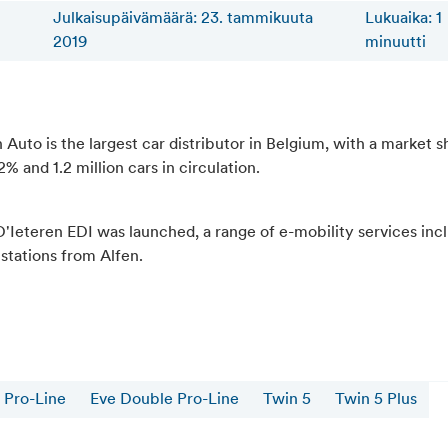
Julkaisupäivämäärä: 23. tammikuuta
Lukuaika
:
1
2019
minuutti
 Auto is the largest car distributor in Belgium, with a market s
% and 1.2 million cars in circulation.
D'Ieteren EDI was launched, a range of e-mobility services inc
 stations from Alfen.
 Pro-Line
Eve Double Pro-Line
Twin 5
Twin 5 Plus