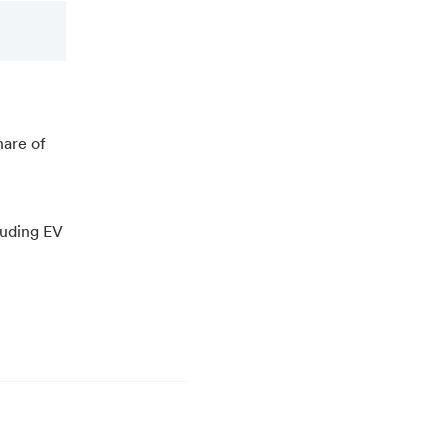
hare of
luding EV