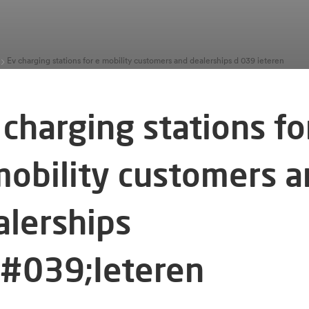
Ev charging stations for e mobility customers and dealerships d 039 ieteren
charging stations fo
mobility customers 
alerships
#039;Ieteren