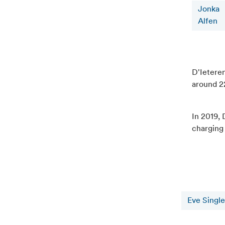
Jonka
Alfen
D'Ieteren
around 22
In 2019, 
charging
Eve Single