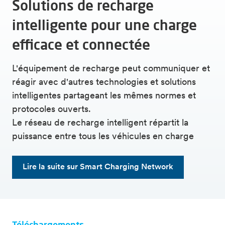
Solutions de recharge
avec compteur intelligent (DSMR, TIC) ou des
compteurs d'énergie externes (Modbus RTU,
intelligente pour une charge
Modbus TCP/IP)
Conforme à toutes les normes pertinentes, y
efficace et connectée
compris IEC 61851:2017 - IEC 61851:2017 et
possède des RCD qui protègent contre les
L'équipement de recharge peut communiquer et
courants de fuite
réagir avec d'autres technologies et solutions
Autorisation Plug & Charge ou RFID
intelligentes partageant les mêmes normes et
Écran couleur LED 7”
protocoles ouverts.
Le réseau de recharge intelligent répartit la
puissance entre tous les véhicules en charge
Lire la suite sur Smart Charging Network
Téléchargements