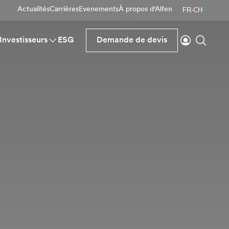
Actualités
Carrières
Evenements
À propos d'Alfen
FR-CH
Se connecte
Reche
Investisseurs
ESG
Demande de devis