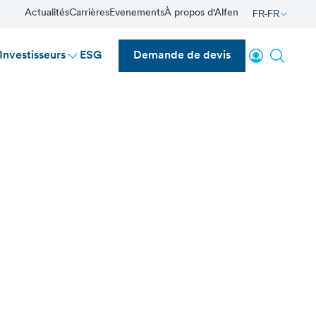
Actualités
Carrières
Evenements
À propos d'Alfen
FR-FR
Se connecte
Reche
Investisseurs
ESG
Demande de devis