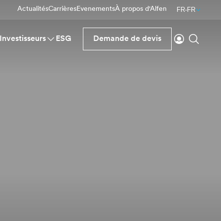
Actualités
Carrières
Evenements
À propos d'Alfen
FR-FR
Se connecte
Reche
Investisseurs
ESG
Demande de devis