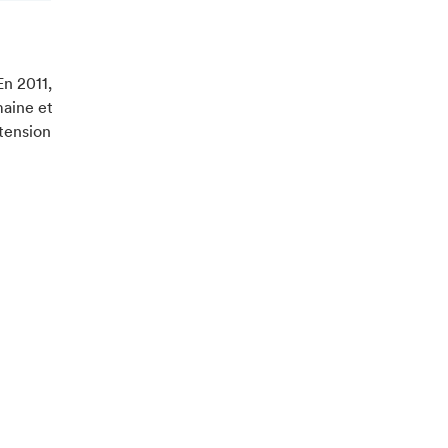
En 2011,
maine et
tension