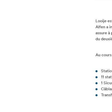
Looije es
Alfen a i
assure à
du deuxi
Au cours 
Statio
11 sta
1 Sicu
Câbla
Transf