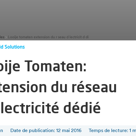
les
Looije tomaten extension du r seau d lectricit d di
id Solutions
oije Tomaten:
tension du réseau
lectricité dédié
en
Date de publication: 12 mai 2016
Temps de lecture
:
1
m