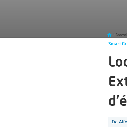
Nouvel
Smart Gr
Lo
Ex
d'é
De Alf