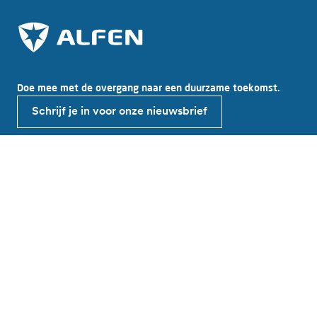
Doe mee met de overgang naar een duurzame toekomst.
Schrijf je in voor onze nieuwsbrief
Ontdek Alfen
Over Alfen
Nieuws en inzichten
Werken bij Alfen
Investor relations
Producten & oplossingen
EV oplaadpunten
Energieopslagsystemen
Smart grid solutions