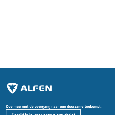
Extra EV oplossingen
Active Load Balancing
Extra EV oplossingen
Smart Charging Network
Doe mee met de overgang naar een duurzame toekomst.