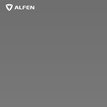
Overslaan naar hoofdinhoud
Alfen