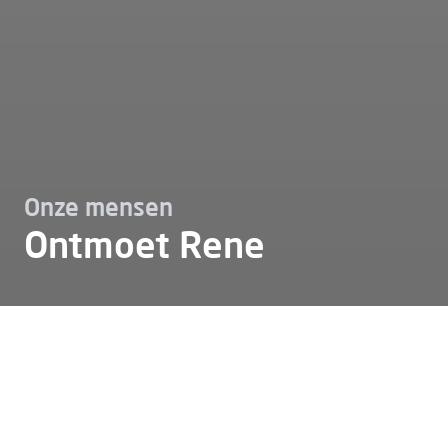
Onze mensen
Ontmoet Rene
Werken bij
Onze mensen
Ontmoet rene wesenbeeck
René van Wesenbeeck