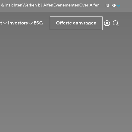
 & inzichten
Werken bij Alfen
Evenementen
Over Alfen
NL-BE
Inloggen
Zoeke
t
Investors
ESG
Offerte aanvragen