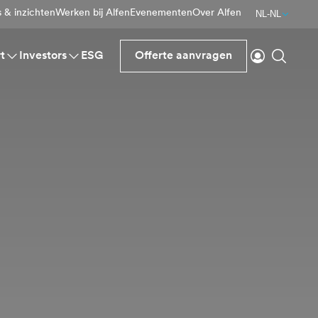
 & inzichten
Werken bij Alfen
Evenementen
Over Alfen
NL-NL
Inloggen
Zoeke
t
Investors
ESG
Offerte aanvragen