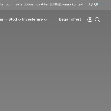
er och insikter
Jobba hos Alfen [ENG]
Elkamo kontakt
SV-SE
Logga in
Sök
ar
Stöd
Investerare
Begär offert