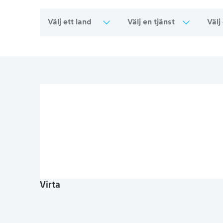
Välj ett land
Välj en tjänst
Välj
Översikt över alla försäljningsställen
Virta