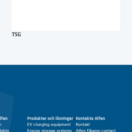
TSG
lfen
Produkter och lösningar
Kontakta Alfen
n
EV charging equipment
Kontakt
ights
Energy storage systems
Alfen Elkamo contact