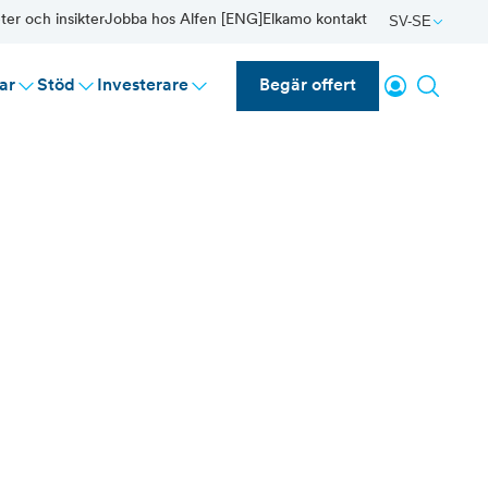
er och insikter
Jobba hos Alfen [ENG]
Elkamo kontakt
SV-SE
Logga in
Sök
ar
Stöd
Investerare
Begär offert