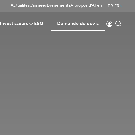
Actualités
Carrières
Evenements
À propos d'Alfen
FR-FR
Se connecte
Reche
Investisseurs
ESG
Demande de devis