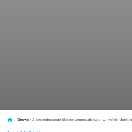
Nieuws
Alfen ondersteunt kieszon zonnepark hazenwinkel efficiente