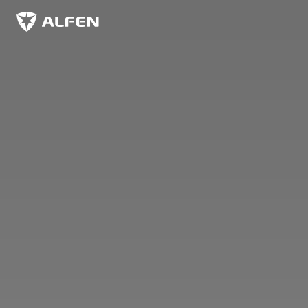
Overslaan naar hoofdinhoud
Alfen