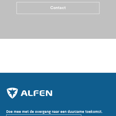
Contact
Voordelen Eve Single Plus
Specificaties
Meer informatie
Waa
Waar te koop?
Doe mee met de overgang naar een duurzame toekomst.