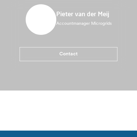
Pieter van der Meij
Accountmanager Microgrids
Contact
Vorteile Alfen Peperbus
Spezifikation
Kontakt
Welche Art von Trafostation ist geeignet?