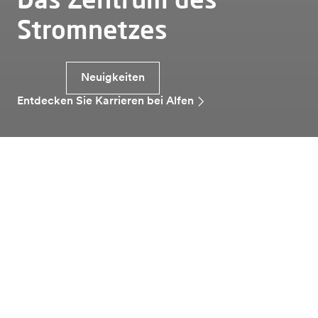
Stromnetzes
Neuigkeiten
Entdecken Sie Karrieren bei Alfen
Ueber alfen
Über Alfen
Alfen steht bei der Energiewende Europas zu
kohlenstofffreier Energie an vorderster Front.
Angetrieben werden wir dabei von unserer Mission,
eine nachhaltigere Welt für zukünftige Generationen