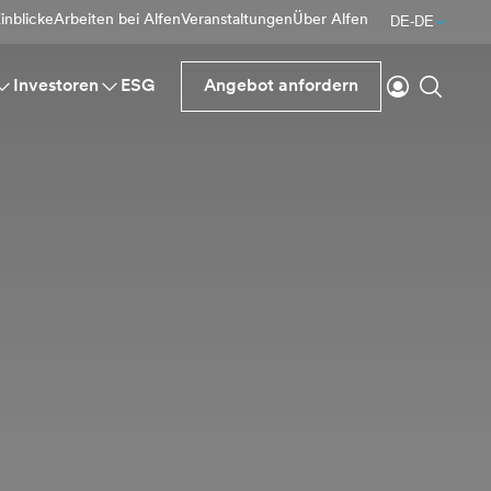
inblicke
Arbeiten bei Alfen
Veranstaltungen
Über Alfen
DE-DE
einloggen
Suche
Investoren
ESG
Angebot anfordern