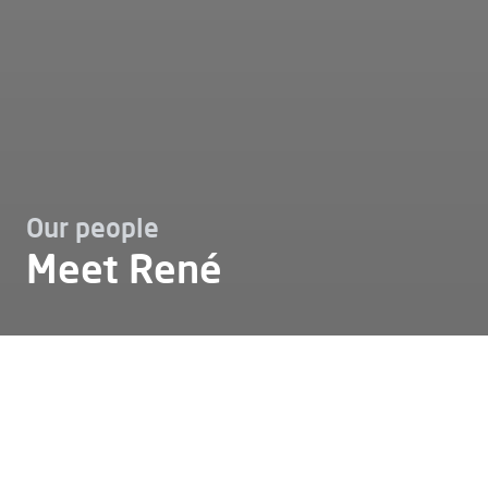
Our people
Meet René
Karriere
Unser team
Meet rene
Meet René