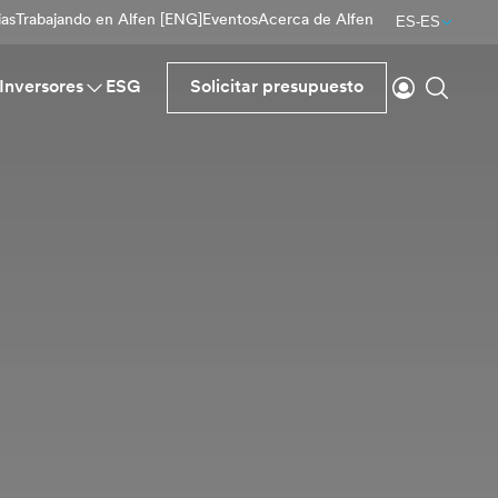
ias
Trabajando en Alfen [ENG]
Eventos
Acerca de Alfen
ES-ES
Inicio de se
Buscar
Inversores
ESG
Solicitar presupuesto