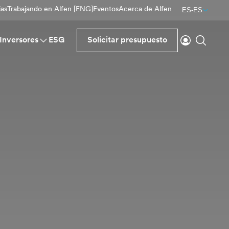
ias
Trabajando en Alfen [ENG]
Eventos
Acerca de Alfen
ES-ES
Inicio de se
Buscar
Inversores
ESG
Solicitar presupuesto