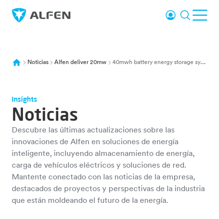
Ir al contenido principal
Inicio de sesi
Buscar e
Abr
Alfen
Noticias
Alfen deliver 20mw
40mwh battery energy storage system e connections wind hub neeltje jans
Insights
Noticias
Descubre las últimas actualizaciones sobre las
innovaciones de Alfen en soluciones de energía
inteligente, incluyendo almacenamiento de energía,
carga de vehículos eléctricos y soluciones de red.
Mantente conectado con las noticias de la empresa,
destacados de proyectos y perspectivas de la industria
que están moldeando el futuro de la energía.